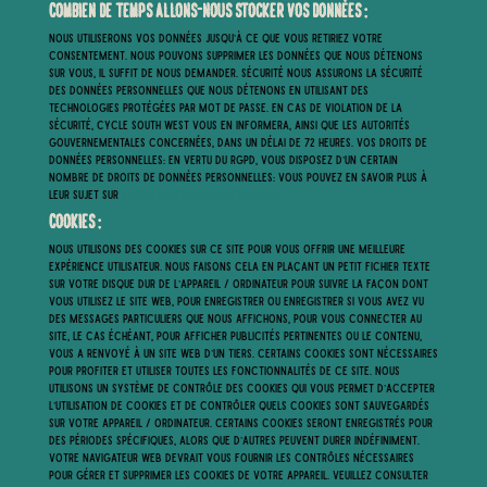
Combien de temps allons-nous stocker vos données :
Nous utiliserons vos données jusqu’à ce que vous retiriez votre
consentement. Nous pouvons supprimer les données que nous détenons
sur vous, il suffit de nous demander. Sécurité Nous assurons la sécurité
des données personnelles que nous détenons en utilisant des
technologies protégées par mot de passe. En cas de violation de la
sécurité, Cycle South West vous en informera, ainsi que les autorités
gouvernementales concernées, dans un délai de 72 heures. Vos droits de
données personnelles: En vertu du RGPD, vous disposez d’un certain
nombre de droits de données personnelles: vous pouvez en savoir plus à
leur sujet sur
https://gdpr-info.eu/chapter-3/
Cookies :
Nous utilisons des cookies sur ce site pour vous offrir une meilleure
expérience utilisateur. Nous faisons cela en plaçant un petit fichier texte
sur votre disque dur de l’appareil / ordinateur pour suivre la façon dont
vous utilisez le site Web, pour enregistrer ou enregistrer si vous avez vu
des messages particuliers que nous affichons, pour vous connecter au
site, le cas échéant, pour afficher publicités pertinentes ou le contenu,
vous a renvoyé à un site Web d’un tiers. Certains cookies sont nécessaires
pour profiter et utiliser toutes les fonctionnalités de ce site. Nous
utilisons un système de contrôle des cookies qui vous permet d’accepter
l’utilisation de cookies et de contrôler quels cookies sont sauvegardés
sur votre appareil / ordinateur. Certains cookies seront enregistrés pour
des périodes spécifiques, alors que d’autres peuvent durer indéfiniment.
Votre navigateur Web devrait vous fournir les contrôles nécessaires
pour gérer et supprimer les cookies de votre appareil. Veuillez consulter