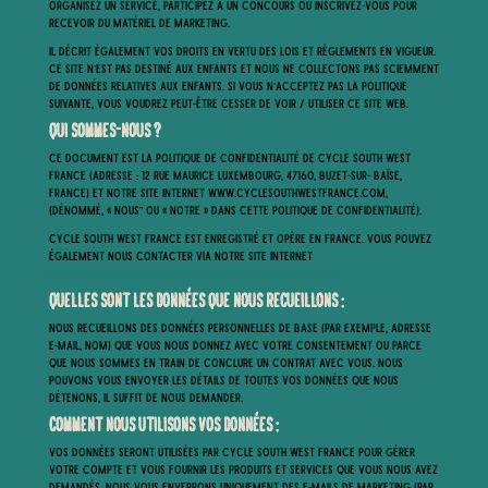
organisez un service, participez à un concours ou inscrivez-vous pour
recevoir du matériel de marketing.
Il décrit également vos droits en vertu des lois et règlements en vigueur.
Ce site n’est pas destiné aux enfants et nous ne collectons pas sciemment
de données relatives aux enfants. Si vous n’acceptez pas la politique
suivante, vous voudrez peut-être cesser de voir / utiliser ce site web.
Qui sommes-nous ?
Ce document est la Politique de Confidentialité de Cycle South West
France (adresse : 12 Rue Maurice Luxembourg, 47160, Buzet-sur- Baïse,
France) et notre site internet www.cyclesouthwestfrance.com,
(dénommé, « nous” ou « notre » dans cette politique de confidentialité).
Cycle South West France est enregistré et opère en France. Vous pouvez
également nous contacter via notre site internet
https://www.cyclesouthwestfrance.com/#contact-us
Quelles sont les données que nous recueillons :
Nous recueillons des données personnelles de base (par exemple, adresse
e-mail, nom) que vous nous donnez avec votre consentement ou parce
que nous sommes en train de conclure un contrat avec vous. Nous
pouvons vous envoyer les détails de toutes vos données que nous
détenons, il suffit de nous demander.
Comment nous utilisons vos données :
Vos données seront utilisées par Cycle South West France pour gérer
votre compte et vous fournir les produits et services que vous nous avez
demandés. Nous vous enverrons uniquement des e-mails de marketing (par