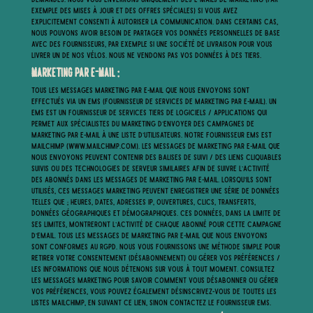
exemple des mises à jour et des offres spéciales) si vous avez
explicitement consenti à autoriser la communication. Dans certains cas,
nous pouvons avoir besoin de partager vos données personnelles de base
avec des fournisseurs, par exemple si une société de livraison pour vous
livrer un de nos vélos. Nous ne vendons pas vos données à des tiers.
Marketing par e-mail :
Tous les messages marketing par e-mail que nous envoyons sont
effectués via un EMS (fournisseur de services de marketing par e-mail). Un
EMS est un fournisseur de services tiers de logiciels / applications qui
permet aux spécialistes du marketing d’envoyer des campagnes de
marketing par e-mail à une liste d’utilisateurs. Notre fournisseur EMS est
MailChimp (www.mailchimp.com). Les messages de marketing par e-mail que
nous envoyons peuvent contenir des balises de suivi / des liens cliquables
suivis ou des technologies de serveur similaires afin de suivre l’activité
des abonnés dans les messages de marketing par e-mail. Lorsqu’ils sont
utilisés, ces messages marketing peuvent enregistrer une série de données
telles que ; heures, dates, adresses IP, ouvertures, clics, transferts,
données géographiques et démographiques. Ces données, dans la limite de
ses limites, montreront l’activité de chaque abonné pour cette campagne
d’email. Tous les messages de marketing par e-mail que nous envoyons
sont conformes au RGPD. Nous vous fournissons une méthode simple pour
retirer votre consentement (désabonnement) ou gérer vos préférences /
les informations que nous détenons sur vous à tout moment. Consultez
les messages marketing pour savoir comment vous désabonner ou gérer
vos préférences, vous pouvez également désinscrivez-vous de toutes les
listes MailChimp, en suivant ce lien, sinon contactez le fournisseur EMS.