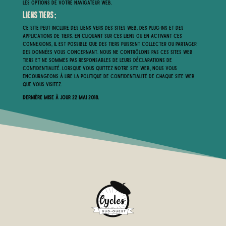
les options de votre navigateur Web.
Liens tiers :
Ce site peut inclure des liens vers des sites Web, des plug-ins et des
applications de tiers. En cliquant sur ces liens ou en activant ces
connexions, il est possible que des tiers puissent collecter ou partager
des données vous concernant. Nous ne contrôlons pas ces sites Web
tiers et ne sommes pas responsables de leurs déclarations de
confidentialité. Lorsque vous quittez notre site Web, nous vous
encourageons à lire la politique de confidentialité de chaque site Web
que vous visitez.
Dernière mise à jour 22 Mai 2018.