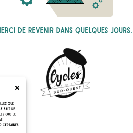
erci de revenir dans quelques jour
elles que
e fait de
les que le
as
r certaines